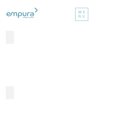
ME
NU
KVGO-TONEEL
PALM3-4YOU