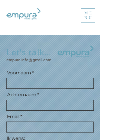
ME
NU
Let's talk...
empura.info@gmail.com
Voornaam
Achternaam
Email
Ik wens: